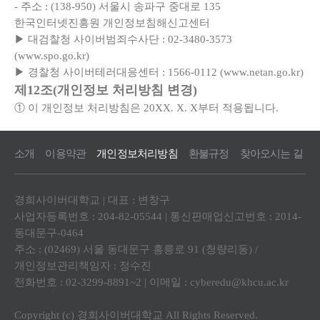
- 주소 : (138-950) 서울시 송파구 중대로 135
한국인터넷진흥원 개인정보침해신고센터
▶ 대검찰청 사이버범죄수사단 : 02-3480-3573
(www.spo.go.kr)
▶ 경찰청 사이버테러대응센터 : 1566-0112 (www.netan.go.kr)
제12조(개인정보 처리방침 변경)
① 이 개인정보 처리방침은 20XX. X. X부터 적용됩니다.
소개
이용약관
개인정보처리방침
환불규정
찾아오시는 길
경희사이버대학교 | 대표 : 변창구
사업자등록번호 : 204-82-05544 | 통신판매업신고번호 : 2014-
동대문구-0464
주소 : (02469) 서울 동대문구 홍릉로 91 (청량리동) /
개인정보관리책임자 : 정수진
전화번호 : 02-3299-8891~2 | 이메일 :
cyberedu@khcu.ac.kr
Copyright (c) 경희사이버대학교 All Rights Reserved.