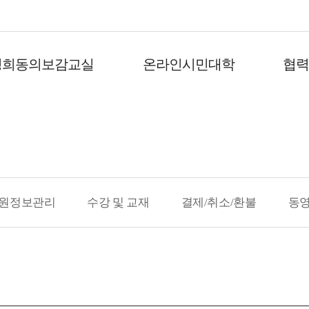
경희동의보감교실
온라인시민대학
협
원정보관리
수강 및 교재
결제/취소/환불
동